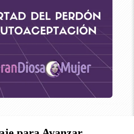
0
COMENTARIOS
aje para Avanzar