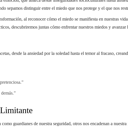
a emoción, que abarca desde inseguridades socioculturales hasta ansied
ndo sepamos distinguir entre el miedo que nos protege y el que nos rest
ransformación, al reconocer cómo el miedo se manifiesta en nuestras vidas
rácticos, descubriremos juntas cómo enfrentar nuestros miedos y avanzar
cetas, desde la ansiedad por la soledad hasta el temor al fracaso, crean
pretenciosa.”
s demás.”
 Limitante
n como guardianes de nuestra seguridad, otros nos encadenan a nuestra 