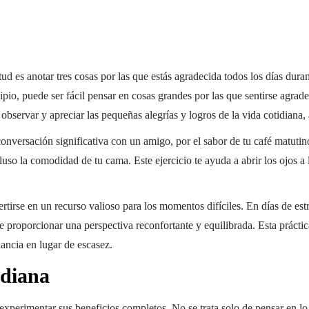
itud es anotar tres cosas por las que estás agradecida todos los días dur
io, puede ser fácil pensar en cosas grandes por las que sentirse agradec
a observar y apreciar las pequeñas alegrías y logros de la vida cotidian
nversación significativa con un amigo, por el sabor de tu café matutino 
ncluso la comodidad de tu cama. Este ejercicio te ayuda a abrir los ojos a
tirse en un recurso valioso para los momentos difíciles. En días de estré
de proporcionar una perspectiva reconfortante y equilibrada. Esta prácti
dancia en lugar de escasez.
idiana
a experimentar sus beneficios completos. No se trata solo de pensar en 